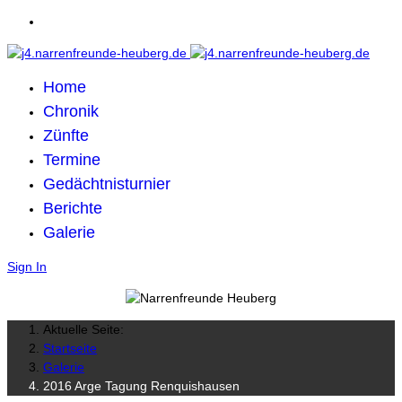
Home
Chronik
Zünfte
Termine
Gedächtnisturnier
Berichte
Galerie
Sign In
Aktuelle Seite:
Startseite
Galerie
2016 Arge Tagung Renquishausen