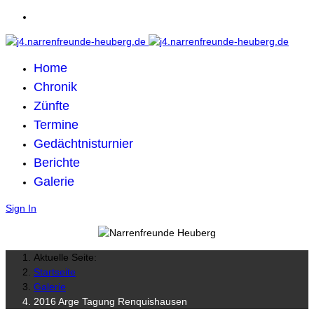
Home
Chronik
Zünfte
Termine
Gedächtnisturnier
Berichte
Galerie
Sign In
Aktuelle Seite:
Startseite
Galerie
2016 Arge Tagung Renquishausen