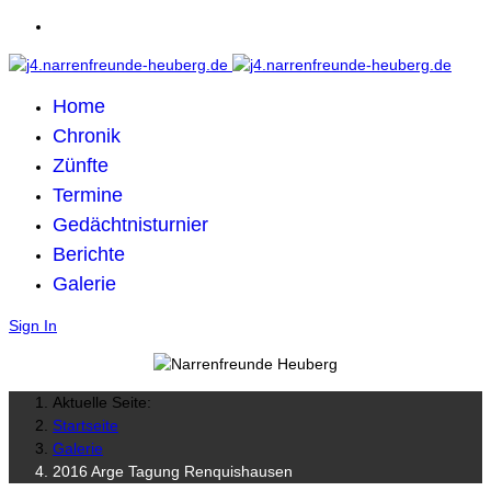
Home
Chronik
Zünfte
Termine
Gedächtnisturnier
Berichte
Galerie
Sign In
Aktuelle Seite:
Startseite
Galerie
2016 Arge Tagung Renquishausen