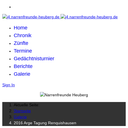
Home
Chronik
Zünfte
Termine
Gedächtnisturnier
Berichte
Galerie
Sign In
Aktuelle Seite:
Startseite
Galerie
2016 Arge Tagung Renquishausen