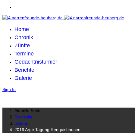
Home
Chronik
Zünfte
Termine
Gedächtnisturnier
Berichte
Galerie
Sign In
Aktuelle Seite:
Startseite
Galerie
2016 Arge Tagung Renquishausen