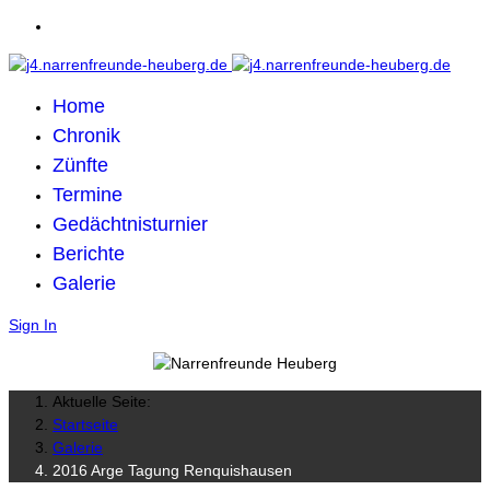
Home
Chronik
Zünfte
Termine
Gedächtnisturnier
Berichte
Galerie
Sign In
Aktuelle Seite:
Startseite
Galerie
2016 Arge Tagung Renquishausen