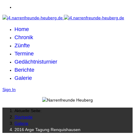
Home
Chronik
Zünfte
Termine
Gedächtnisturnier
Berichte
Galerie
Sign In
Aktuelle Seite:
Startseite
Galerie
2016 Arge Tagung Renquishausen