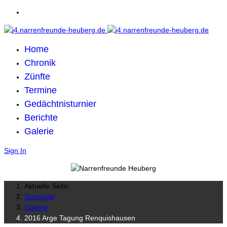
Home
Chronik
Zünfte
Termine
Gedächtnisturnier
Berichte
Galerie
Sign In
Aktuelle Seite:
Startseite
Galerie
2016 Arge Tagung Renquishausen