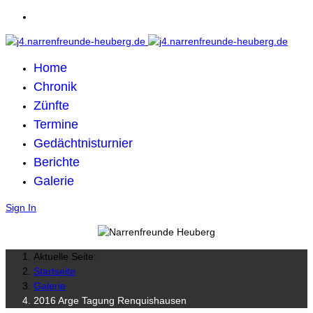
Home
Chronik
Zünfte
Termine
Gedächtnisturnier
Berichte
Galerie
Sign In
Aktuelle Seite:
Startseite
Galerie
2016 Arge Tagung Renquishausen