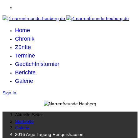
Home
Chronik
Zünfte
Termine
Gedächtnisturnier
Berichte
Galerie
Sign In
Aktuelle Seite:
Startseite
Galerie
2016 Arge Tagung Renquishausen