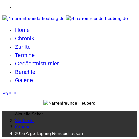
Home
Chronik
Zünfte
Termine
Gedächtnisturnier
Berichte
Galerie
Sign In
Aktuelle Seite:
Startseite
Galerie
2016 Arge Tagung Renquishausen